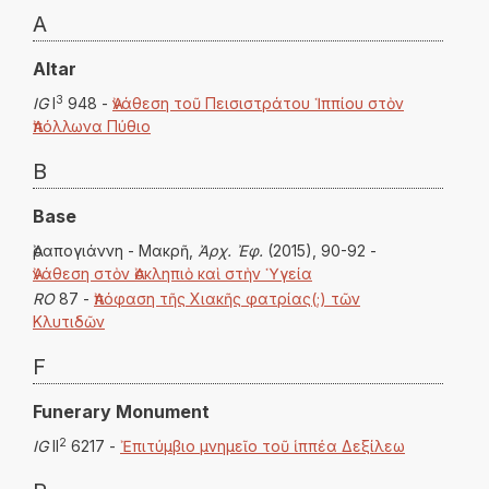
A
Altar
3
IG
I
948 -
Ἀνάθεση τοῦ Πεισιστράτου Ἱππίου στὸν
Ἀπόλλωνα Πύθιο
B
Base
Ἀραπογιάννη - Μακρῆ,
Ἀρχ. Ἐφ.
(2015), 90-92 -
Ἀνάθεση στὸν Ἀσκληπιὸ καὶ στὴν Ὑγεία
RO
87 -
Ἀπόφαση τῆς Χιακῆς φατρίας(;) τῶν
Κλυτιδῶν
F
Funerary Monument
2
IG
II
6217 -
Ἐπιτύμβιο μνημεῖο τοῦ ἱππέα Δεξίλεω