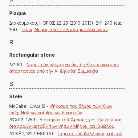
P
Plaque
Διακουμάκου, ΗΟΡΟΣ 22-25 (2010-2013), 241-249 (εἰκ.
1-4) -
Ἱερὸς Νόμος ἀπὸ τὶς Θαλάμες Λακωνίας
R
Rectangular stone
ML
83 -
Νόμοι τῶν ὀλιγαρχικῶν τῆς Θάσου κατόπιν
ἀποστασίας ἀπὸ τὴν Α΄ Ἀθηναϊκὴ Συμμαχία
S
Stele
McCabe,
Chios
12 -
Ψήφισμα τοῦ δήμου τῶν Χίων
ὑπὲρ Ναξίων καὶ Ἀνδρίων δικαστῶν
IG
XII 3, 1259 -
Διαιτησία τοῦ Ἄργους γιὰ τὴν ἐπίλυση
διαφορῶν μεταξὺ τῶν νήσων Μήλου καὶ Κιμώλου
2
IG
IV
1, 121.79-89 (X) -
Ἰάματα τοῦ Ἀπόλλωνος καὶ τοῦ