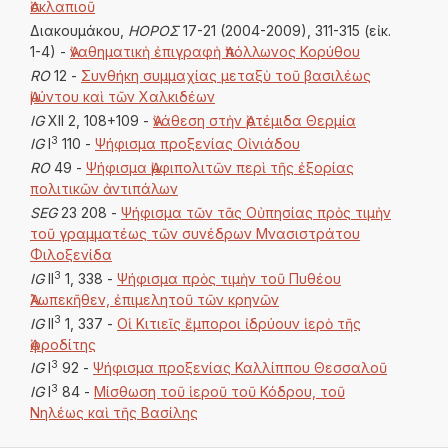
Ἀσκλαπιοῦ
Διακουμάκου,
ΗΟΡΟΣ
17-21 (2004-2009), 311-315 (εἰκ.
1-4) -
Ἀναθηματικὴ ἐπιγραφὴ Ἀπόλλωνος Κορύθου
RO
12 -
Συνθήκη συμμαχίας μεταξὺ τοῦ βασιλέως
Ἀμύντου καὶ τῶν Χαλκιδέων
IG
XII 2, 108+109 -
Ἀνάθεση στὴν Ἀρτέμιδα Θερμία
3
IG
I
110 -
Ψήφισμα προξενίας Οἰνιάδου
RO
49 -
Ψήφισμα Ἀμφιπολιτῶν περὶ τῆς ἐξορίας
πολιτικῶν ἀντιπάλων
SEG
23 208 -
Ψήφισμα τῶν τᾶς Οὐπησίας πρὸς τιμὴν
τοῦ γραμματέως τῶν συνέδρων Μνασιστράτου
Φιλοξενίδα
3
IG
II
1, 338 -
Ψήφισμα πρὸς τιμὴν τοῦ Πυθέου
Ἀλωπεκῆθεν, ἐπιμελητοῦ τῶν κρηνῶν
3
IG
II
1, 337 -
Οἱ Κιτιεῖς ἔμποροι ἰδρύουν ἱερὸ τῆς
Ἀφροδίτης
3
IG
I
92 -
Ψήφισμα προξενίας Καλλίππου Θεσσαλοῦ
3
IG
I
84 -
Μίσθωση τοῦ ἱεροῦ τοῦ Κόδρου, τοῦ
Νηλέως καὶ τῆς Βασίλης