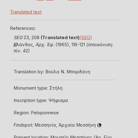
Translated text
References:
SEG
23
, 208
(Translated text)
(SEG)
Ὀρλάνδος,
Ἀρχ. Ἐφ.
(1965)
, 116-121 (ἀπεικόνιση:
πίν. 42)
Translation by:
Βούλα Ν. Μπαρδάνη
Monument type:
Στήλη
Inscription type:
Ψήφισμα
Region:
Peloponnese
Findspot:
Μεσσηνία, Ἀρχαία Μεσσήνη
Present location:
Μουσεῖο Μεσσήνης
(Ἀρ. Εὑρ.