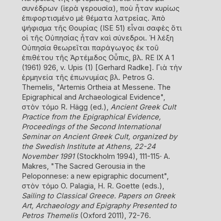
συνέδρων (ἱερὰ γερουσία), ποὺ ἦταν κυρίως
ἐπιφορτισμένο μὲ θέματα λατρείας. Ἀπὸ
ψήφισμα τῆς Θουρίας (ISE 51) εἶναι σαφὲς ὅτι
οἱ τῆς Οὐπησίας ἦταν καὶ σύνεδροι. Ἡ λέξη
Οὐπησία θεωρεῖται παράγωγος ἐκ τοῦ
ἐπιθέτου τῆς Ἀρτέμιδος Οὖπις, βλ. RΕ ΙΧ Α 1
(1961) 926, v. Upis (1) [Gerhard Radke]. Γιὰ τὴν
ἑρμηνεία τῆς ἐπωνυμίας βλ. Petros G.
Themelis, "Artemis Ortheia at Messene. The
Epigraphical and Archaeological Evidence",
στὸν τόμο R. Hägg (ed.),
Ancient Greek Cult
Practice from the Epigraphical Evidence,
Proceedings of the Second International
Seminar on Ancient Greek Cult, organized by
the Swedish Institute at Athens, 22-24
November 1991
(Stockholm 1994), 111-115· A.
Makres, "The Sacred Gerousia in the
Peloponnese: a new epigraphic document",
στὸν τόμο O. Palagia, H. R. Goette (eds.),
Sailing to Classical Greece. Papers on Greek
Art, Archaeology and Epigraphy Presented to
Petros Themelis
(Oxford 2011), 72-76.