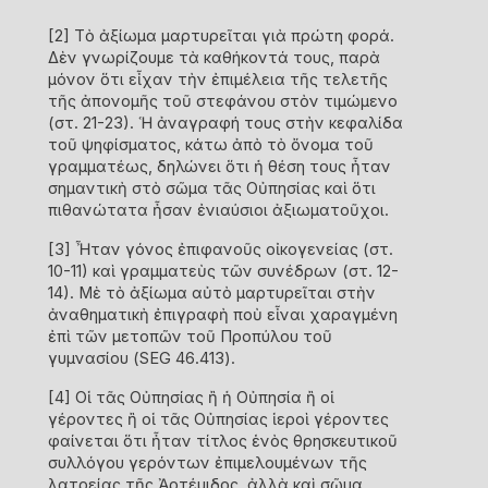
[2]
Tὸ ἀξίωμα μαρτυρεῖται γιὰ πρώτη φορά.
Δὲν γνωρίζουμε τὰ καθήκοντά τους, παρὰ
μόνον ὅτι εἶχαν τὴν ἐπιμέλεια τῆς τελετῆς
τῆς ἀπονομῆς τοῦ στεφάνου στὸν τιμώμενο
(στ. 21-23). Ἡ ἀναγραφή τους στὴν κεφαλίδα
τοῦ ψηφίσματος, κάτω ἀπὸ τὸ ὄνομα τοῦ
γραμματέως, δηλώνει ὅτι ἡ θέση τους ἦταν
σημαντικὴ στὸ σῶμα τᾶς Οὐπησίας καὶ ὅτι
πιθανώτατα ἦσαν ἐνιαύσιοι ἀξιωματοῦχοι.
[3]
Ἦταν γόνος ἐπιφανοῦς οἰκογενείας (στ.
10-11) καὶ γραμματεὺς τῶν συνέδρων (στ. 12-
14). Μὲ τὸ ἀξίωμα αὐτὸ μαρτυρεῖται στὴν
ἀναθηματικὴ ἐπιγραφὴ ποὺ εἶναι χαραγμένη
ἐπὶ τῶν μετοπῶν τοῦ Προπύλου τοῦ
γυμνασίου (SEG 46.413).
[4]
Οἱ τᾶς Οὐπησίας ἢ ἡ Οὐπησία ἢ οἱ
γέροντες ἢ οἱ τᾶς Οὐπησίας ἱεροὶ γέροντες
φαίνεται ὅτι ἦταν τίτλος ἑνὸς θρησκευτικοῦ
συλλόγου γερόντων ἐπιμελουμένων τῆς
λατρείας τῆς Ἀρτέμιδος, ἀλλὰ καὶ σῶμα