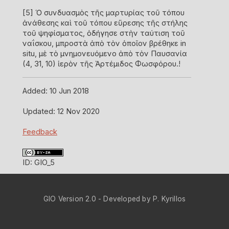
[5]
Ὁ συνδυασμὸς τῆς μαρτυρίας τοῦ τόπου
ἀνάθεσης καὶ τοῦ τόπου εὕρεσης τῆς στήλης
τοῦ ψηφίσματος, ὁδήγησε στὴν ταύτιση τοῦ
ναΐσκου, μπροστὰ ἀπὸ τὸν ὁποῖον βρέθηκε in
situ, μὲ τὸ μνημονευόμενο ἀπὸ τὸν Παυσανία
(4, 31, 10) ἱερὸν τῆς Ἀρτέμιδος Φωσφόρου.!
Added:
10 Jun 2018
Updated:
12 Nov 2020
Feedback
ID:
GIO_5
GIO Version 2.0 - Developed by P. Kyrillos