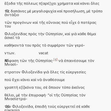
ἔξοδα τῆς πόλεως π[αρέ]χει χρήματα καὶ κάνει ὅλες
τὶς δαπάνες μὲ μεγαλοψυχία καὶ προσήλωση, μὲ τρόπο
10
ἀντάξιο
τῶν προγόνων καὶ τῆς εὔνοιας ποὺ εἶχε ὁ πατέρας
του
Φιλοξενίδας πρὸς τὴν Οὐπησίαν, καὶ γιὰ κάθε θέμα
ἀσκεῖ τὰ
καθήκοντά του πρὸς τὸ συμφέρον τῶν γερό-
ντων.
vacat
[4]
Ἀπόφαση τῶν τῆς Οὐπησίας·
15
νὰ ἐπαινέσουμε τὸν
Μνασί-
στρατον Φιλοξενίδα γιὰ ὅλες τὶς εὐεργεσίες
ποὺ ἔχει κάνει καὶ νὰ ἀναθέσουμε
γραπτὴ ε[ἰ]κόνα του, σὲ ὅποιον τόπο ἐκεῖνος
θέλει, μὲ τὴν ἐπιγραφή· “οἱ τῆς Οὐπησίας τὸν
Μνασίστρα-
τον Φιλοξενίδα, ἐπειδὴ τοὺς εὐεργετεῖ σὲ κάθε
20
εὐκαιρία