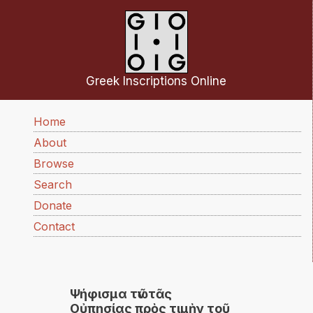
Skip to main content
Greek Inscriptions Online
Main navigation
Home
About
Browse
Search
Donate
Contact
Ψήφισμα τῶν τᾶς
Οὐπησίας πρὸς τιμὴν τοῦ