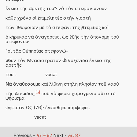
ἕνεκα τῆς ἀρετῆς του”· νὰ τὸν στεφανώνουν
κάθε χρόνο οἱ ἐπιμελητὲς στὴν γιορτὴ
τῶν Ἰθωμαίων μὲ τὸ στεφάνι τῆς Ἀρτέμιδος καὶ
ὁ κήρυκας νὰ ἀναγορεύει ὡς ἑξῆς τὴν ἀπονομὴ τοῦ
στεφάνου·
“οἱ τᾶς Οὐπησίας στεφανώ-
νουν τὸν Μνασίστρατον Φιλοξενίδα ἕνεκα τῆς
25
ἀρετῆς
του”.
vacat
Νὰ ἀναθέσουμε καὶ λίθινη στήλη πλησίον τοῦ ναοῦ
[5]
τῆς Ἀρτέμιδος,
ποὺ νὰ φέρει χαραγμένο αὐτό τὸ
ψήφισμα·
ψήφισαν ΟϚ (76)· ἐγκρίθηκε παμψηφεί.
vacat
3
Previous -
IG
I
92
Next -
RO
87