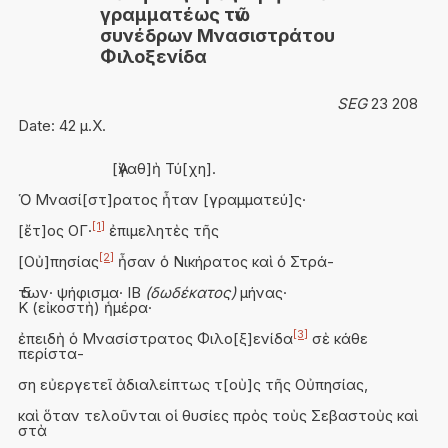
γραμματέως τῶν
συνέδρων Μνασιστράτου
Φιλοξενίδα
SEG
23 208
Date:
42 μ.Χ.
[Ἀγαθ]ὴ Τύ[χη].
Ὁ Μνασί[στ]ρατος ἦταν [γραμματεύ]ς·
[1]
[ἔτ]ος ΟΓ·
ἐπιμελητὲς τῆς
[2]
[Οὐ]πησίας
ἦσαν ὁ Νικήρατος καὶ ὁ Στρά-
των· ψήφισμα· ΙΒ
5
(δωδέκατος)
μήνας·
Κ (εἰκοστὴ) ἡμέρα·
[3]
ἐπειδὴ ὁ Μνασίστρατος Φιλο[ξ]ενίδα
σὲ κάθε
περίστα-
ση εὐεργετεῖ ἀδιαλείπτως τ[οὺ]ς τῆς Οὐπησίας,
καὶ ὅταν τελοῦνται οἱ θυσίες πρὸς τοὺς Σεβαστοὺς καὶ
στὰ