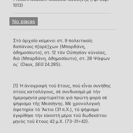
1013)
No places
Στὸ ἀρχαῖο κείμενο: στ. 9 πολειτικαῖς
δαπάναις π[αρέ]χων (Μπαρδάνη,
ἀδημοσίευτο), στ. 12 τὰν Οὐπησίαν εὐνοίας,
διὰ (Μπαρδάνη, ἀδημοσίευτο), στ. 28 Ψάφων
οϛ´ (Daux,
SEG
24.285).
[1]
Ἡ ἀναγραφὴ τοῦ ἔτους, ποὺ εἶναι συνήθης
στοὺς καταλόγους, σὲ συνδυασμὸ μὲ τὴν
ἡμερομηνία μαρτυρεῖται γιὰ πρώτη φορὰ σὲ
ψήφισμα τῆς Μεσσήνης. Μὲ χρονολογικὴ
ἀφετηρία τὸ Ἄκτιο (31 π.Χ.), τὸ ψήφισμα
ἐγκρίθηκε τὴν εἰκοστὴ μέρα τοῦ δωδεκάτου
μηνὸς τοῦ ἔτους 42 μ.Χ. (73-31=42).